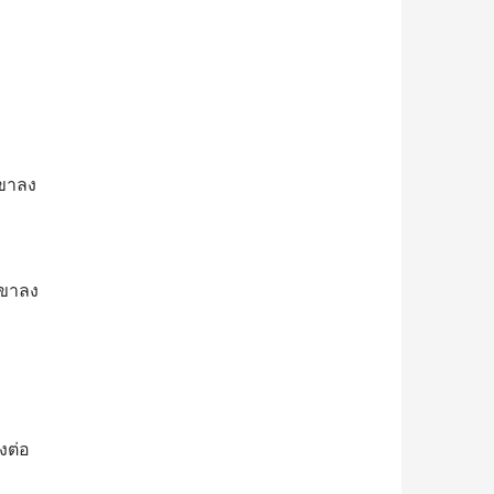
มขาลง
มขาลง
งต่อ