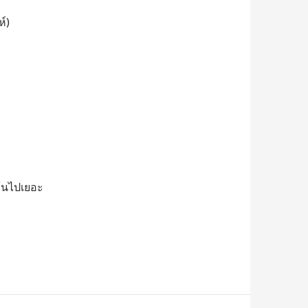
ห์)
ุ้นไปเยอะ