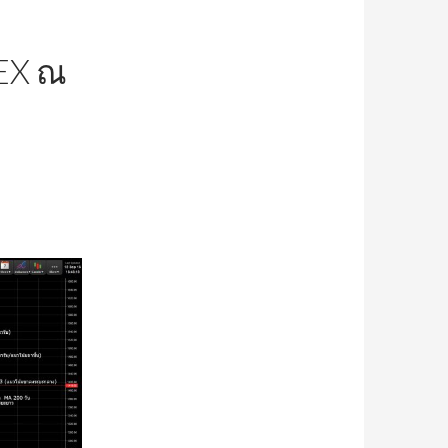
DEX ณ