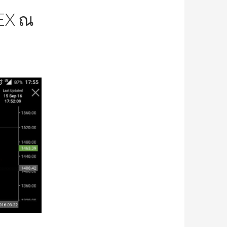
DEX ณ