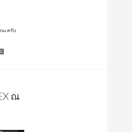
วงนะครับ
G
DEX ณ