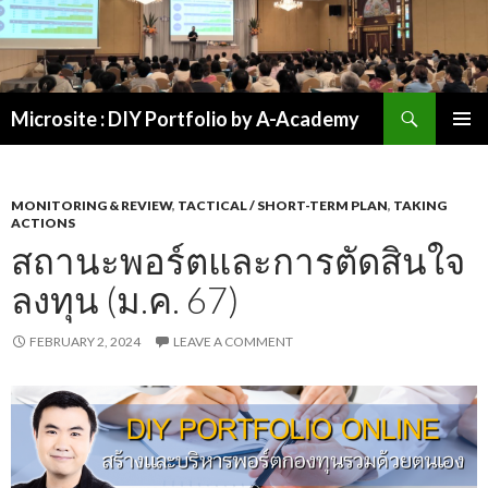
Search
Microsite : DIY Portfolio by A-Academy
SKIP
PRIMAR
TO
MENU
CONTENT
MONITORING & REVIEW
,
TACTICAL / SHORT-TERM PLAN
,
TAKING
ACTIONS
สถานะพอร์ตและการตัดสินใจ
ลงทุน (ม.ค. 67)
FEBRUARY 2, 2024
LEAVE A COMMENT