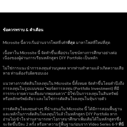
Posts
navigation
ข้อควรทราบ & คำเตือน
Microsite นี้ควรเริ่มอ่านจากโพสที่
เก่าที่สุด
มาหาโพสที่ใหม่ที่สุด
เนื้อหาใน Microsite นี้ จัดทำขึ้นเพื่อประโยชน์ทางการศึกษาอย่างต่อ
เนื่องของผู้ผ่านการเรียนหลักสูตร DIY Portfolio เป็นหลัก
ไม่ใช่การแนะนำการลงทุนส่วนบุคคล หากท่านทำตามแล้วเกิดความเสีย
หาย ท่านต้องรับผิดชอบเอง
แนวทางการตัดสินใจลงทุนใน Microsite นี้ทั้งหมด จัดทำขึ้นโดยคำนึงถึง
การลงทุนในรูปแบบของ "พอร์ตการลงทุน (Portfolio Investment) ที่มี
การกระจายความเสี่ยงมากพอสมควร" มิใช่เป็นการลงทุนในสินทรัพย์
หรือหลักทรัพย์เดียว และไม่ใช่การตัดสินใจลงทุนในหุ้นรายตัว
การตัดสินใจลงทุนต่างๆ ที่นำเสนอใน Microsite นี้ ได้มีการสอนพื้นฐาน
และหลักในการตัดสินใจลงทุนไว้แล้วในหลักสูตร DIY Portfolio หาก
อ่านไม่เข้าใจ ท่านสามารถหาโอกาสมาศึกษาเพิ่มเติมได้ในหลักสูตรซึ่ง
จะจัดขึ้นปีละ 2 ครั้ง หรือหาความรู้พื้นฐานก่อนจาก Video Series 6-9
ที่นี่