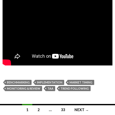
BENCHMARKING
IMPLEMENTATION
MARKET TIMING
MONITORING & REVIEW
TAA
TREND FOLLOWING
1
2
…
33
NEXT →