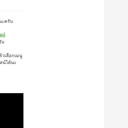
นะครับ
ฟล์
ับ
ล้วเลือกเมนู
ลน์ได้นะ